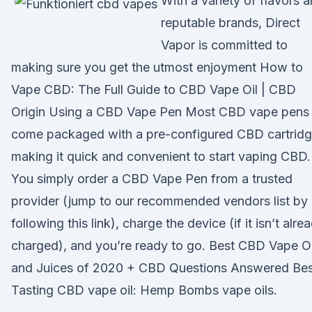
With a variety of flavors 
reputable brands, Direct
Vapor is committed to
making sure you get the utmost enjoyment How to
Vape CBD: The Full Guide to CBD Vape Oil | CBD
Origin Using a CBD Vape Pen Most CBD vape pens
come packaged with a pre-configured CBD cartridg
making it quick and convenient to start vaping CBD.
You simply order a CBD Vape Pen from a trusted
provider (jump to our recommended vendors list by
following this link), charge the device (if it isn’t alre
charged), and you’re ready to go. Best CBD Vape Oi
and Juices of 2020 + CBD Questions Answered Bes
Tasting CBD vape oil: Hemp Bombs vape oils.