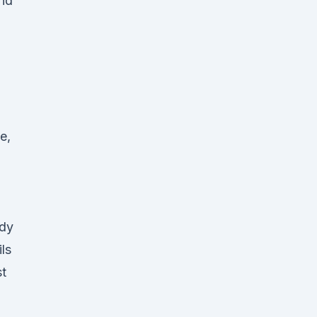
and
e,
ady
ls
t