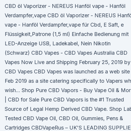
CBD öl Vaporizer - NEREUS Hanföl vape - Hanföl
Verdampfer,vape CBD öl Vaporizer - NEREUS Hanfö
vape - Hanföl Verdampfer,vape für Cbd, E Saft, e
Flüssigkeit,Patrone (1,5 ml) Einfache Bedienung mit
LED-Anzeige USB, Ladekabel, Nein Nikotin
(Schwarz) CBD Vapes - CBD Vapes Australia CBD
Vapes Now Live and Shipping February 25, 2019 by
CBD Vapes CBD Vapes was launched as a web site 
Feb 2019 as a site catering specifically to Vapers w
wish… Shop Pure CBD Vapors - Buy Vape Oil & Mor
| CBD for Sale Pure CBD Vapors is the #1 Trusted
Source of Legal Hemp Derived CBD Vape. Shop La
Tested CBD Vape Oil, CBD Oil, Gummies, Pens &
Cartridges CBDVapeRus – UK'S LEADING SUPPLI