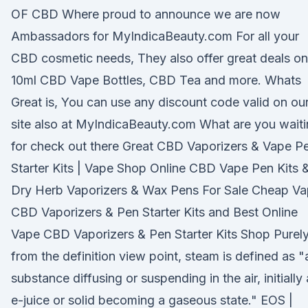
OF CBD Where proud to announce we are now
Ambassadors for MyIndicaBeauty.com For all your
CBD cosmetic needs, They also offer great deals on
10ml CBD Vape Bottles, CBD Tea and more. Whats
Great is, You can use any discount code valid on ou
site also at MyIndicaBeauty.com What are you wait
for check out there Great CBD Vaporizers & Vape P
Starter Kits | Vape Shop Online CBD Vape Pen Kits 
Dry Herb Vaporizers & Wax Pens For Sale Cheap V
CBD Vaporizers & Pen Starter Kits and Best Online
Vape CBD Vaporizers & Pen Starter Kits Shop Purel
from the definition view point, steam is defined as "
substance diffusing or suspending in the air, initially 
e-juice or solid becoming a gaseous state." EOS |