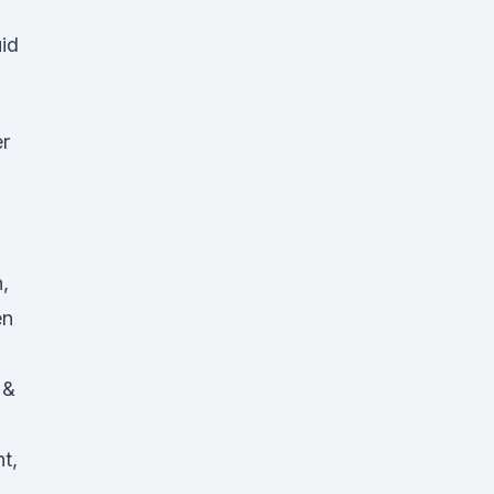
id
er
,
en
 &
t,