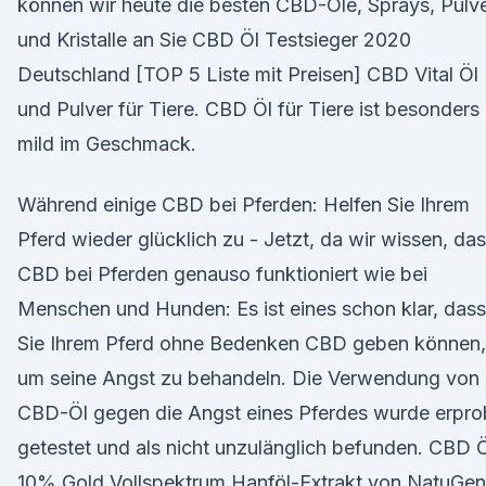
können wir heute die besten CBD-Öle, Sprays, Pulv
und Kristalle an Sie CBD Öl Testsieger 2020
Deutschland [TOP 5 Liste mit Preisen] CBD Vital Öl
und Pulver für Tiere. CBD Öl für Tiere ist besonders
mild im Geschmack.
Während einige CBD bei Pferden: Helfen Sie Ihrem
Pferd wieder glücklich zu - Jetzt, da wir wissen, da
CBD bei Pferden genauso funktioniert wie bei
Menschen und Hunden: Es ist eines schon klar, dass
Sie Ihrem Pferd ohne Bedenken CBD geben können,
um seine Angst zu behandeln. Die Verwendung von
CBD-Öl gegen die Angst eines Pferdes wurde erpro
getestet und als nicht unzulänglich befunden. CBD 
10% Gold Vollspektrum Hanföl-Extrakt von NatuGe